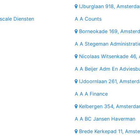
IJburglaan 918, Amsterd
scale Diensten
A
A Counts
Borneokade 169, Amster
A
A Stegeman Administrati
Nicolaas Witsenkade 46,
A
A Beijer Adm En Adviesb
IJdoornlaan 261, Amster
A
A A Finance
Kelbergen 354, Amsterd
A
A BC Jansen Haverman
Brede Kerkepad 11, Amst