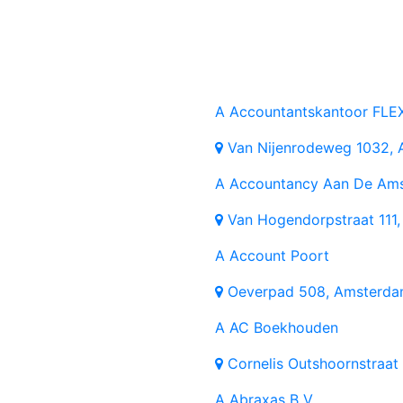
A
Accountantskantoor FLE
Van Nijenrodeweg 1032
A
Accountancy Aan De Ams
Van Hogendorpstraat 11
A
Account Poort
Oeverpad 508, Amsterd
A
AC Boekhouden
Cornelis Outshoornstraat
A
Abraxas B V