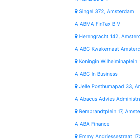
Singel 372, Amsterdam
A
ABMA FinTax B V
Herengracht 142, Amste
A
ABC Kwakernaat Amster
Koningin Wilhelminaplei
A
ABC In Business
Jelle Posthumapad 33, 
A
Abacus Advies Administra
Rembrandtplein 17, Amst
A
ABA Finance
Emmy Andriessestraat 17