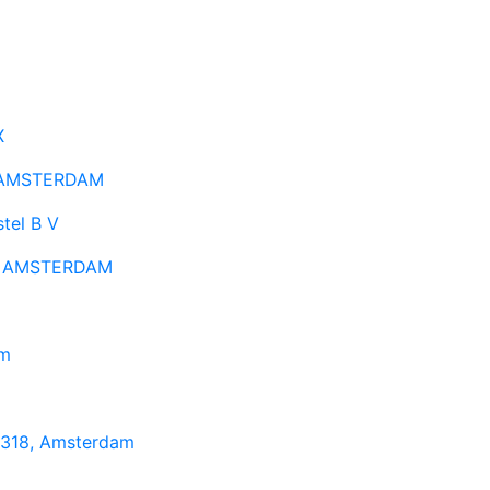
X
, AMSTERDAM
tel B V
1, AMSTERDAM
am
 318, Amsterdam