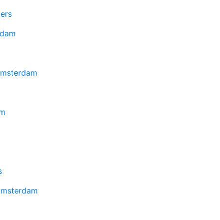
ers
rdam
 Amsterdam
am
s
 Amsterdam