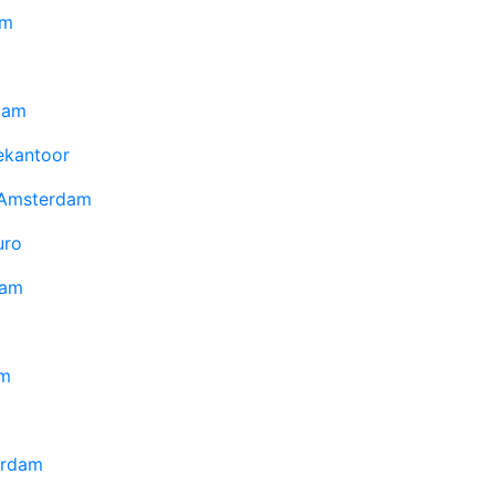
am
dam
ekantoor
 Amsterdam
uro
dam
am
erdam