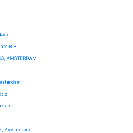
rdam
dam B V
n 13, AMSTERDAM
Amsterdam
tie
erdam
2, Amsterdam