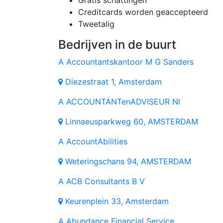
Gratis schattingen
Creditcards worden geaccepteerd
Tweetalig
Bedrijven in de buurt
A
Accountantskantoor M G Sanders
Diezestraat 1, Amsterdam
A
ACCOUNTANTenADVISEUR Nl
Linnaeusparkweg 60, AMSTERDAM
A
AccountAbilities
Weteringschans 94, AMSTERDAM
A
ACB Consultants B V
Keurenplein 33, Amsterdam
A
Abundance Financial Service