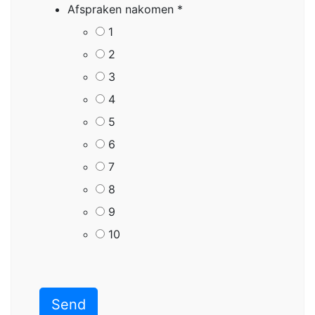
Afspraken nakomen
*
1
2
3
4
5
6
7
8
9
10