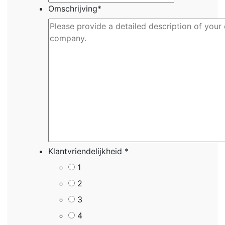
Omschrijving
*
Klantvriendelijkheid
*
1
2
3
4