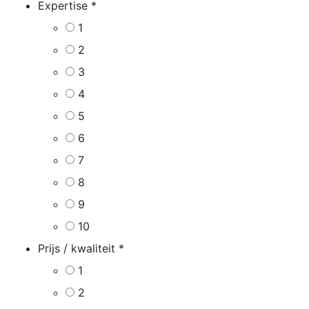
Expertise
*
1
2
3
4
5
6
7
8
9
10
Prijs / kwaliteit
*
1
2