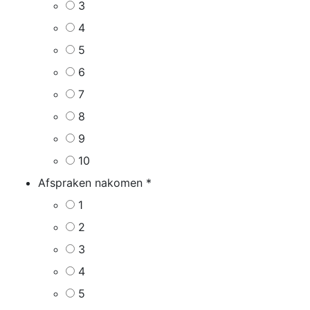
3
4
5
6
7
8
9
10
Afspraken nakomen
*
1
2
3
4
5