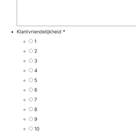
Klantvriendelijkheid
*
1
2
3
4
5
6
7
8
9
10