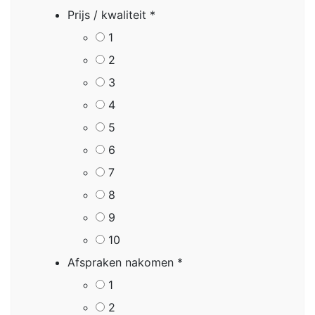
Prijs / kwaliteit
*
1
2
3
4
5
6
7
8
9
10
Afspraken nakomen
*
1
2