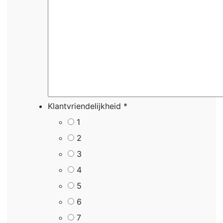
Klantvriendelijkheid
*
1
2
3
4
5
6
7