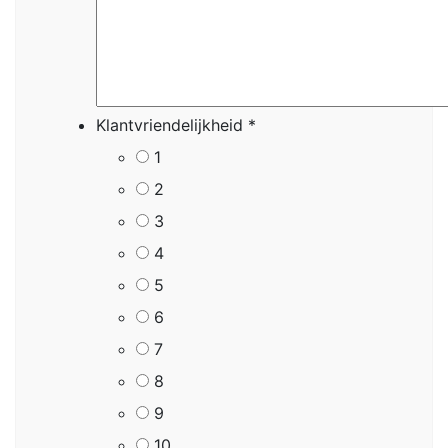
Klantvriendelijkheid
*
1
2
3
4
5
6
7
8
9
10