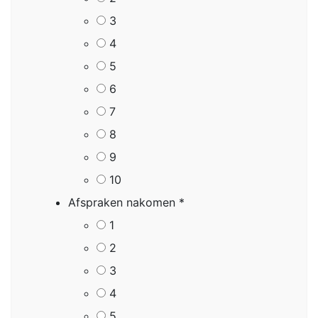
3
4
5
6
7
8
9
10
Afspraken nakomen
*
1
2
3
4
5