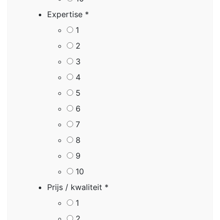
Expertise
*
1
2
3
4
5
6
7
8
9
10
Prijs / kwaliteit
*
1
2