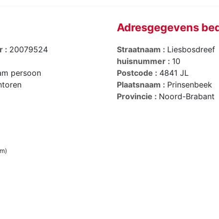
Adresgegevens bed
r :
20079524
Straatnaam :
Liesbosdreef
huisnummer :
10
am persoon
Postcode :
4841 JL
toren
Plaatsnaam :
Prinsenbeek
Provincie :
Noord-Brabant
im)