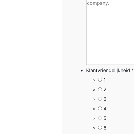
Klantvriendelijkheid
*
1
2
3
4
5
6