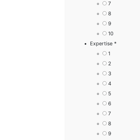
7
8
9
10
Expertise
*
1
2
3
4
5
6
7
8
9