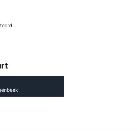
teerd
urt
nsenbeek