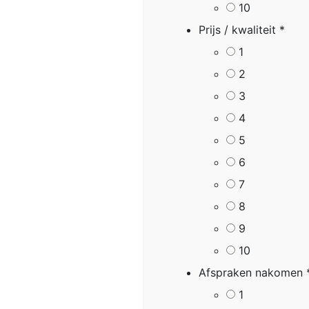
10
Prijs / kwaliteit
*
1
2
3
4
5
6
7
8
9
10
Afspraken nakomen
1