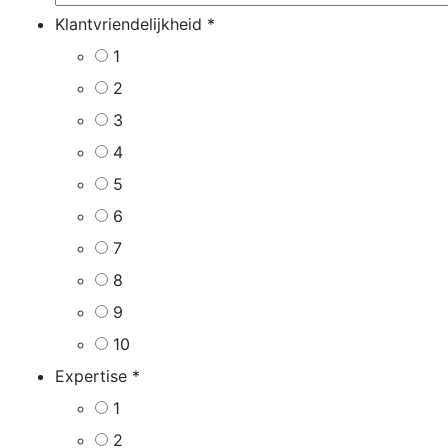
Klantvriendelijkheid
*
1
2
3
4
5
6
7
8
9
10
Expertise
*
1
2