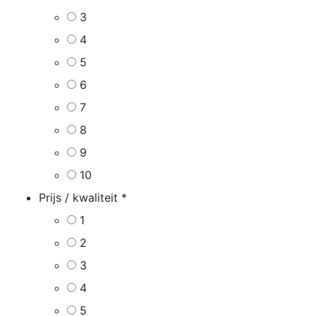
3
4
5
6
7
8
9
10
Prijs / kwaliteit
*
1
2
3
4
5