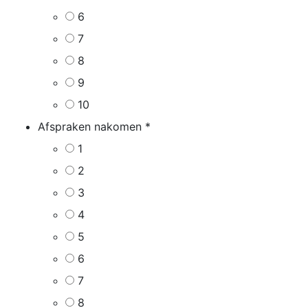
6
7
8
9
10
Afspraken nakomen
*
1
2
3
4
5
6
7
8