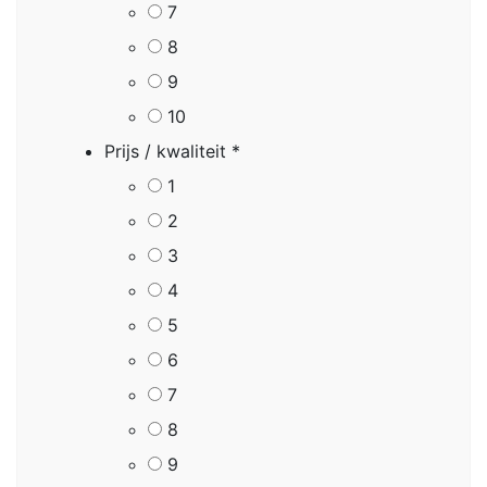
7
8
9
10
Prijs / kwaliteit
*
1
2
3
4
5
6
7
8
9