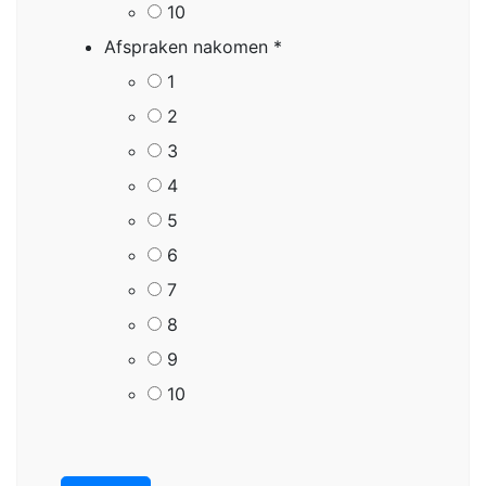
10
Afspraken nakomen
*
1
2
3
4
5
6
7
8
9
10