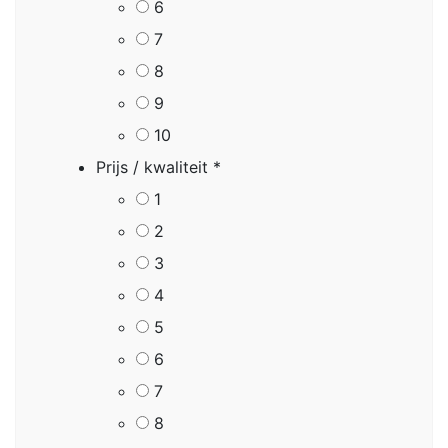
6
7
8
9
10
Prijs / kwaliteit
*
1
2
3
4
5
6
7
8