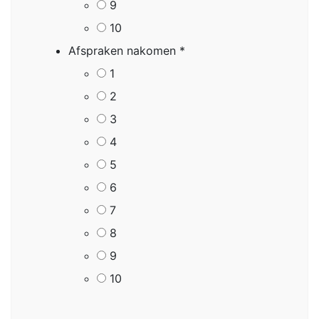
9
10
Afspraken nakomen
*
1
2
3
4
5
6
7
8
9
10