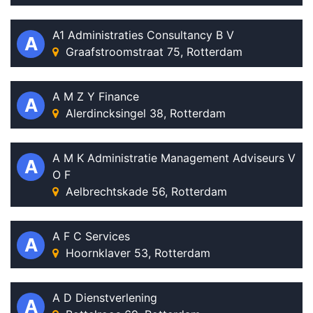
A1 Administraties Consultancy B V
A
Graafstroomstraat 75, Rotterdam
A M Z Y Finance
A
Alerdincksingel 38, Rotterdam
A M K Administratie Management Adviseurs V
A
O F
Aelbrechtskade 56, Rotterdam
A F C Services
A
Hoornklaver 53, Rotterdam
A D Dienstverlening
A