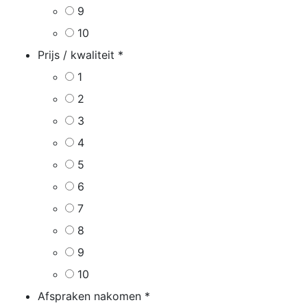
9
10
Prijs / kwaliteit
*
1
2
3
4
5
6
7
8
9
10
Afspraken nakomen
*