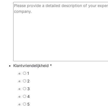
Klantvriendelijkheid
*
1
2
3
4
5